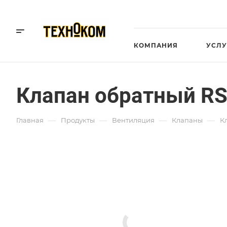
КОМПАНИЯ
УСЛУ
Клапан обратный R
—
—
—
—
Главная
Продукты
Вентиляция
Клапаны
К