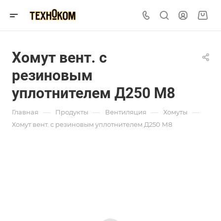
Хомут вент. с
резиновым
уплотнителем Д250 М8
—
—
—
—
Главная
Продукты
Вентиляция
Хомуты
Хомут вент. с резиновым уплотнителем Д250 М8