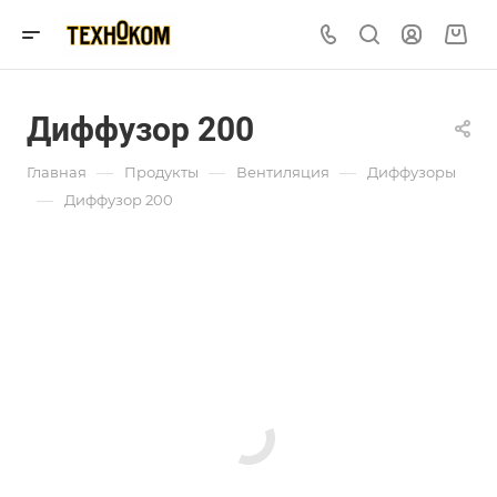
Диффузор 200
—
—
—
Главная
Продукты
Вентиляция
Диффузоры
—
Диффузор 200