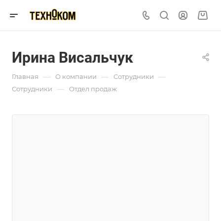
Ирина Висальчук
—
—
—
Главная
О компании
Сотрудники
—
Сотрудники
Отдел продаж