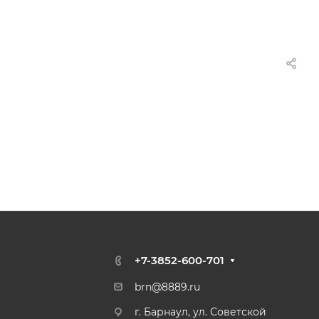
+7-3852-600-701
brn@8889.ru
г. Барнаул, ул. Советской