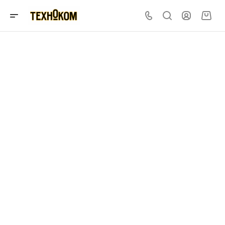
Монтаж вентиляции
Создаем комфортный климат — обеспечиваем приток
свежего, чистого воздуха и устанавливаем системы
кондиционирования. Дышите полной грудью!
Подробнее
Заказать услугу