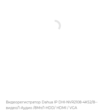
Видеорегистратор Dahua IP DHI-NVR2108-4KS2/8--
видео/1-Аудио /8Мп/1-HDD/ HDMI / VGA