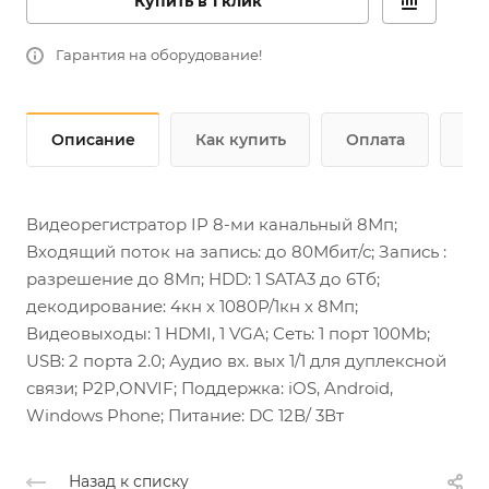
Купить в 1 клик
Гарантия на оборудование!
Описание
Как купить
Оплата
До
Видеорегистратор IP 8-ми канальный 8Мп;
Входящий поток на запись: до 80Мбит/с; Запись :
разрешение до 8Мп; HDD: 1 SATA3 до 6Тб;
декодирование: 4кн х 1080Р/1кн х 8Мп;
Видеовыходы: 1 HDMI, 1 VGA; Сеть: 1 порт 100Mb;
USB: 2 порта 2.0; Аудио вх. вых 1/1 для дуплексной
связи; P2P,ONVIF; Поддержка: iOS, Android,
Windows Phone; Питание: DC 12В/ 3Вт
Назад к списку