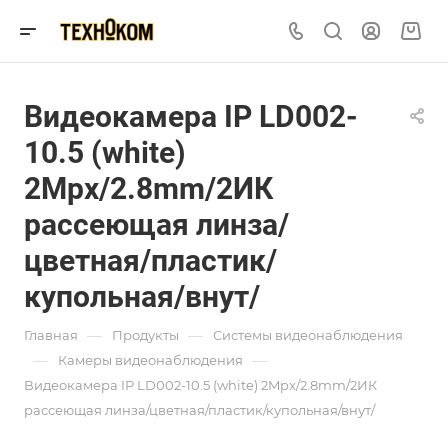
Видеокамера IP LD002-
10.5 (white)
2Mpx/2.8mm/2ИК
рассеющая линза/
цветная/пластик/
купольная/внут/
—
—
Главная
Продукты
Системы видеонаблюдения
—
—
Камеры видеонаблюдения
Видеокамера IP LD002-10.5 (white) 2Mpx/2.8mm/2ИК
рассеющая линза/цветная/пластик/купольная/внут/