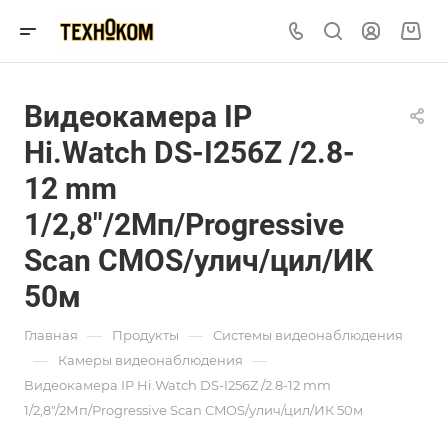
Видеокамера IP
Hi.Watch DS-I256Z /2.8-
12 mm
1/2,8"/2Мп/Progressive
Scan CMOS/улич/цил/ИК
50м
—
—
Главная
Продукты
Системы видеонаблюдения
—
—
Камеры видеонаблюдения
Видеокамера IP Hi.Watch DS-I256Z /2.8-12 mm
1/2,8"/2Мп/Progressive Scan CMOS/улич/цил/ИК 50м