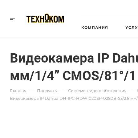
КОМПАНИЯ
УСЛУ
Видеокамера IP Dah
мм/1/4” CMOS/81°/1
—
—
—
Главная
Продукты
Системы видеонаблюдения
Видеокамера IP Dahua DH-IPC-HDW1020SP-0280B-S3/2.8 мм/1