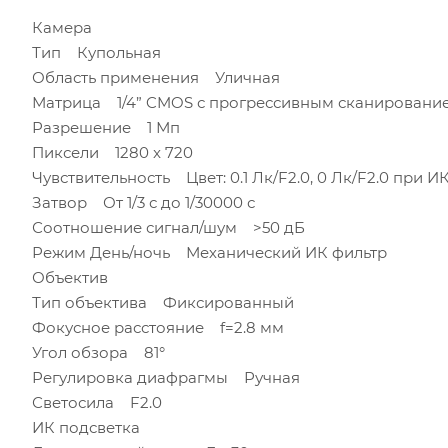
Камера
Тип Купольная
Область применения Уличная
Матрица 1/4” CMOS с прогрессивным сканировани
Разрешение 1 Мп
Пиксели 1280 x 720
Чувствительность Цвет: 0.1 Лк/F2.0, 0 Лк/F2.0 при ИК
Затвор От 1/3 с до 1/30000 с
Соотношение сигнал/шум >50 дБ
Режим День/ночь Механический ИК фильтр
Объектив
Тип объектива Фиксированный
Фокусное расстояние f=2.8 мм
Угол обзора 81°
Регулировка диафрагмы Ручная
Светосила F2.0
ИК подсветка