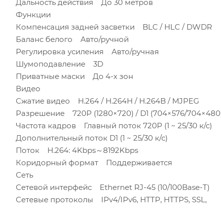
Дальность действия До 30 метров
Функции
Компенсация задней засветки BLC / HLC / DWDR
Баланс белого Авто/ручной
Регулировка усиления Авто/ручная
Шумоподавление 3D
Приватные маски До 4-х зон
Видео
Сжатие видео H.264 / H.264H / H.264B / MJPEG
Разрешение 720P (1280×720) / D1 (704×576/704×480)
Частота кадров Главный поток 720P (1 ~ 25/30 к/с)
Дополнительный поток D1 (1 ~ 25/30 к/с)
Поток H.264: 4Kbps～8192Kbps
Коридорный формат Поддерживается
Сеть
Сетевой интерфейс Ethernet RJ-45 (10/100Base-T)
Сетевые протоколы IPv4/IPv6, HTTP, HTTPS, SSL,