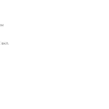
ем
 вкл.