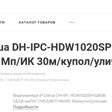
ГИ
КАТАЛОГ ТОВАРОВ
ua DH-IPC-HDW1020SP
 Мп/ИК 30м/купол/ули
—
Камеры видеонаблюдения
/4” CMOS/81°/1 Мп/ИК 30м/купол/уличная
Видеокамера IP Dahua DH-IPC-HDW1020SP-0280B-
S3/2.8 мм/1/4” CMOS/81°/1 Мп/ИК 30м/купол/уличная
Подробности