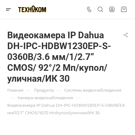
Видеокамера IP Dаhua
DH-IPC-HDBW1230EP-S-
0360B/3.6 мм/1/2.7”
CMOS/ 92°/2 Мп/купол/
уличная/ИК 30
—
—
Главная
Продукты
Системы видеонаблюдения
—
—
Камеры видеонаблюдения
Видеокамера IP Dаhua DH-IPC-HDBW1230EP-S-0360B/3.6
мм/1/2.7” CMOS/ 92°/2 Мп/купол/уличная/ИК 30