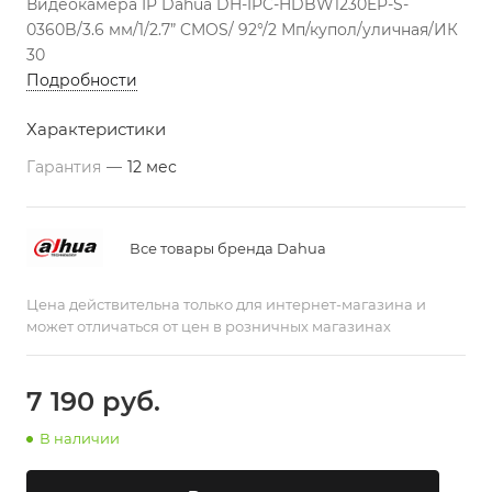
Видеокамера IP Dаhua DH-IPC-HDBW1230EP-S-
0360B/3.6 мм/1/2.7” CMOS/ 92°/2 Мп/купол/уличная/ИК
30
Подробности
Характеристики
Гарантия
—
12 мес
Все товары бренда Dahua
Цена действительна только для интернет-магазина и
может отличаться от цен в розничных магазинах
7 190
руб.
В наличии