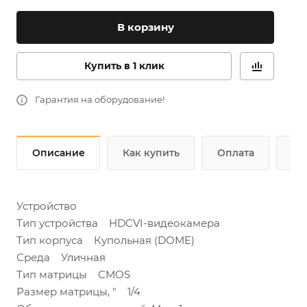
В корзину
Купить в 1 клик
Гарантия на оборудование!
Описание
Как купить
Оплата
До
Устройство
Тип устройства HDCVI-видеокамера
Тип корпуса Купольная (DOME)
Среда Уличная
Тип матрицы CMOS
Размер матрицы, " 1/4