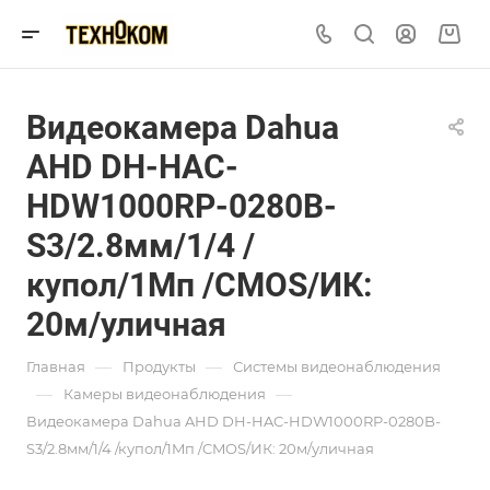
Видеокамера Dahua
AHD DH-HAC-
HDW1000RP-0280B-
S3/2.8мм/1/4 /
купол/1Mп /CMOS/ИК:
20м/уличная
—
—
Главная
Продукты
Системы видеонаблюдения
—
—
Камеры видеонаблюдения
Видеокамера Dahua AHD DH-HAC-HDW1000RP-0280B-
S3/2.8мм/1/4 /купол/1Mп /CMOS/ИК: 20м/уличная