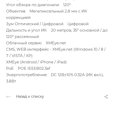
Угол обзора по диагонали 120°
Объектив Мегапиксельный 2.8 мм c ИК
коррекцией
Зум Оптический / Цифровой Цифровой
Дальность и угол ИК 20 метров, 35° основной / до
120° рассеянный
Облачный сервис XMEye.net
CMS, WEB интерфейс - XMEye.net (Windows 10 / 8 /
7 / VISTA / XP)
XMEye (Android / iPhone / iPad)
PoE POE IEEE802.3af
Энергопотребление DC 12В±10% 0.32А (ИК вкл.),
3.8Вт
Назад к списку