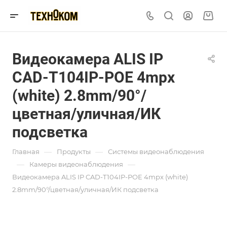
Видеокамера ALIS IP
CAD-T104IP-POE 4mpx
(white) 2.8mm/90°/
цветная/уличная/ИК
подсветка
—
—
Главная
Продукты
Системы видеонаблюдения
—
—
Камеры видеонаблюдения
Видеокамера ALIS IP CAD-T104IP-POE 4mpx (white)
2.8mm/90°/цветная/уличная/ИК подсветка