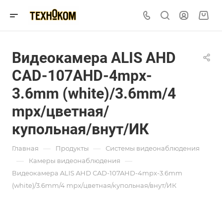
Видеокамера ALIS AHD
CAD-107AHD-4mpx-
3.6mm (white)/3.6mm/4
mpx/цветная/
купольная/внут/ИК
—
—
Главная
Продукты
Системы видеонаблюдения
—
—
Камеры видеонаблюдения
Видеокамера ALIS AHD CAD-107AHD-4mpx-3.6mm
(white)/3.6mm/4 mpx/цветная/купольная/внут/ИК