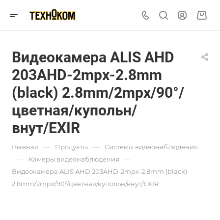
Видеокамера ALIS AHD
203AHD-2mpx-2.8mm
(black) 2.8mm/2mpx/90°/
цветная/купольн/
внут/EXIR
—
—
Главная
Продукты
Системы видеонаблюдения
—
—
Камеры видеонаблюдения
Видеокамера ALIS AHD 203AHD-2mpx-2.8mm (black)
2.8mm/2mpx/90°/цветная/купольн/внут/EXIR