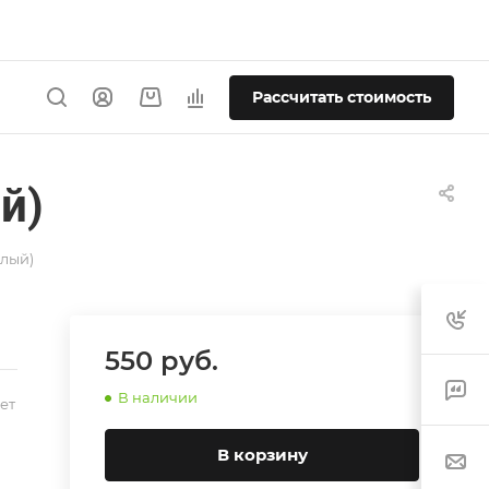
Рассчитать стоимость
й)
елый)
550
руб.
В наличии
ет
В корзину