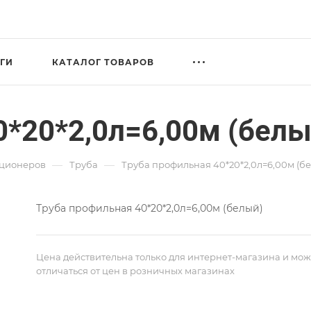
ГИ
КАТАЛОГ ТОВАРОВ
0*20*2,0л=6,00м (белы
—
—
иционеров
Труба
Труба профильная 40*20*2,0л=6,00м (б
Труба профильная 40*20*2,0л=6,00м (белый)
Цена действительна только для интернет-магазина и мож
отличаться от цен в розничных магазинах