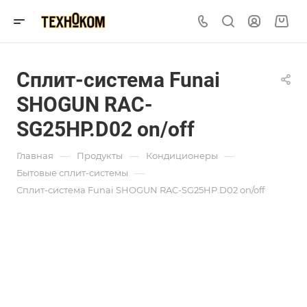
Сплит-система Funai
SHOGUN RAC-
SG25HP.D02 on/off
—
—
—
Главная
Продукты
Кондиционеры
—
Бытовые сплит-системы
Сплит-система Funai SHOGUN RAC-SG25HP.D02 on/off