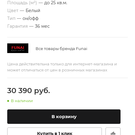
Площадь (м²)
—
до 25 кв.м.
Цвет
—
Белый
Тип
—
он/офф
Гарантия
—
36 мес
Все товары бренда Funai
Цена действительна только для интернет-магазина и
может отличаться от цен в розничных магазинах
30 390
руб.
В наличии
В корзину
Купить в 1 клик