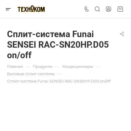
Сплит-система Funai
SENSEI RAC-SN20HP.D05
on/off
—
—
—
Главная
Продукты
Кондиционеры
—
Бытовые сплит-системы
Сплит-система Funai SENSEI RAC-SN20HP.D05 on/off