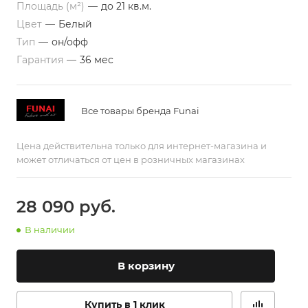
Площадь (м²)
—
до 21 кв.м.
Цвет
—
Белый
Тип
—
он/офф
Гарантия
—
36 мес
Все товары бренда Funai
Цена действительна только для интернет-магазина и
может отличаться от цен в розничных магазинах
28 090
руб.
В наличии
В корзину
Купить в 1 клик