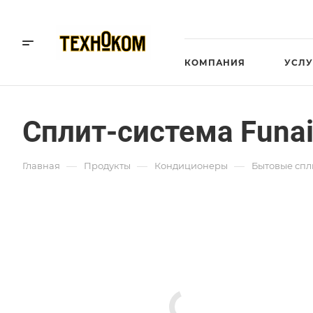
КОМПАНИЯ
УСЛУ
Сплит-система Funa
—
—
—
Главная
Продукты
Кондиционеры
Бытовые спл