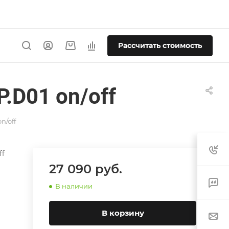
Рассчитать стоимость
.D01 on/off
n/off
ff
27 090
руб.
В наличии
В корзину