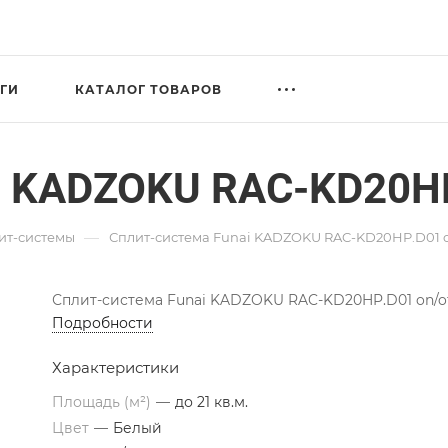
ГИ
КАТАЛОГ ТОВАРОВ
i KADZOKU RAC-KD20HP
—
ит-системы
Сплит-система Funai KADZOKU RAC-KD20HP.D01 o
Сплит-система Funai KADZOKU RAC-KD20HP.D01 on/o
Подробности
Характеристики
Площадь (м²)
—
до 21 кв.м.
Цвет
—
Белый