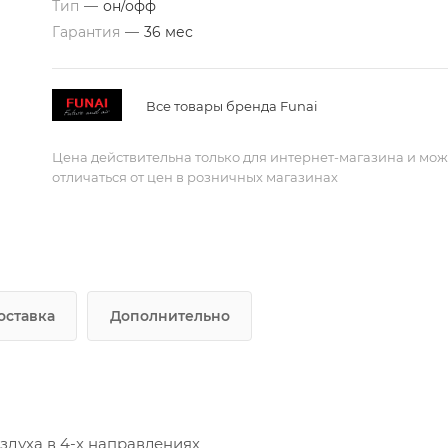
Тип
—
он/офф
Гарантия
—
36 мес
Все товары бренда Funai
Цена действительна только для интернет-магазина и мож
отличаться от цен в розничных магазинах
оставка
Дополнительно
здуха в 4-х направлениях