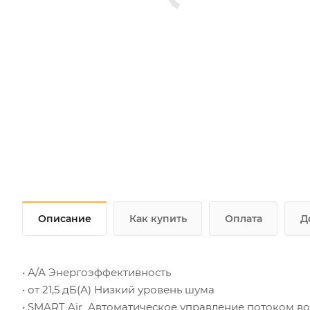
Описание
Как купить
Оплата
Д
• А/А Энергоэффективность
• от 21,5 дБ(А) Низкий уровень шума
• SMART Air Автоматическое управление потоком во