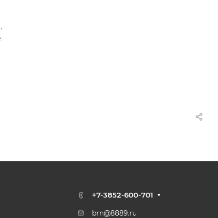
,
е
+7-3852-600-701
brn@8889.ru