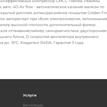
сокоэффективный компрессор GMCC-Toshiba. Режимы
, авто. 4D-Air flow - автоматическое качание жалюзи по
 скрытый дисплей, антикоррозийное покрытие Golden Fin
та, авторестарт при сбоях электроэнергии, запоминани
ильтр высокой плотности, дополнительный фильтр
ское оттаивание,таймер, самодиагностика, двустороннее
шнего блока, 12 скоростей вентилятора внутреннего
до -15°C. Хладагент R410A. Гарантия 3 года.
Услуги
Вентиляция