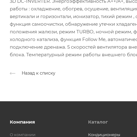
3D DC-INVERTER. Энергоэффективность A++/A+, вы
работы : охладжение, обогрев, осушение, вентиляция
вертикали и горизонтали, ионизатор, тихий режим ,
функция самоочистки, обнаружение утечки хладаген
положения жалюзи, режим TURBO, ночной режим, ф
холодного катализа, функция Follow Me, автоматиче
подключение дренажа. 5 скоростей вентилятора вне
блока. Температурный режим работы внешнего блока 
Назад к списку
Компания
Каталог
О компании
Кондиционеры