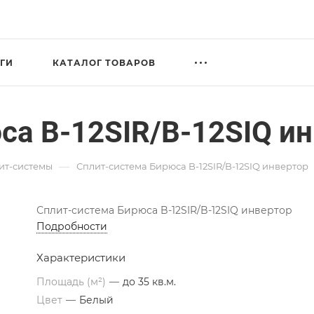
ГИ
КАТАЛОГ ТОВАРОВ
са B-12SIR/B-12SIQ и
—
ит-системы
Сплит-система Бирюса B-12SIR/B-12SIQ инвертор
Сплит-система Бирюса B-12SIR/B-12SIQ инвертор
Подробности
Характеристики
Площадь (м²)
—
до 35 кв.м.
Цвет
—
Белый