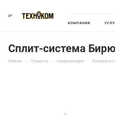
КОМПАНИЯ
УСЛУ
Сплит-система Бирю
—
—
—
Главная
Продукты
Кондиционеры
Бытовые спл