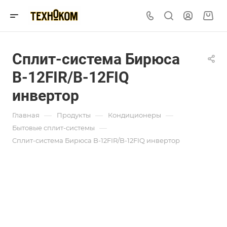
Сплит-система Бирюса
B-12FIR/B-12FIQ
инвертор
—
—
—
Главная
Продукты
Кондиционеры
—
Бытовые сплит-системы
Сплит-система Бирюса B-12FIR/B-12FIQ инвертор