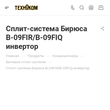
Сплит-система Бирюса
B-09FIR/B-09FIQ
инвертор
—
—
—
Главная
Продукты
Кондиционеры
—
Бытовые сплит-системы
Сплит-система Бирюса B-09FIR/B-09FIQ инвертор