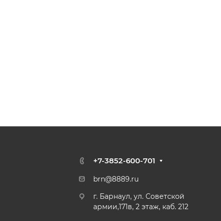
+7-3852-600-701
brn@8889.ru
г. Барнаул, ул. Советской
армии,171в, 2 этаж, каб. 212