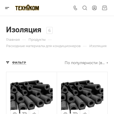
Изоляция
6
—
—
Главная
Продукты
—
Расходные материалы для кондиционеров
Изоляция
По популярности (возрастание)
ФИЛЬТР