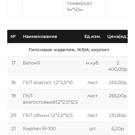
Универсал
1м*50м
№
Наименование
Ед.изм.
Цена(ед.)
Гипсовые изделия, ЖБИ, кирпич
17
Бетон11
м.куб.
2
400,00р.
18
ГКЛ влагост. 1,2*2,5*10
лист
265,00р.
19
ГКЛ
лист
265,00р.
влагостойкий1,2*2,5*12.5
20
ГКЛ обыкн 1,2*2,5*12,5
лист
210,80р.
21
Кирпич М-100
шт.
6,20р.