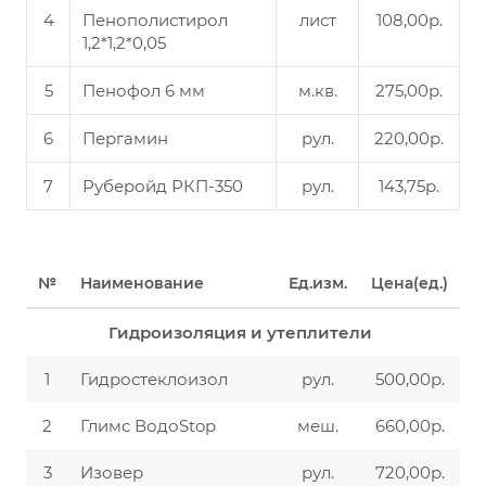
4
Пенополистирол
лист
108,00р.
1,2*1,2*0,05
5
Пенофол 6 мм
м.кв.
275,00р.
6
Пергамин
рул.
220,00р.
7
Руберойд РКП-350
рул.
143,75р.
№
Наименование
Ед.изм.
Цена(ед.)
Гидроизоляция и утеплители
1
Гидростеклоизол
рул.
500,00р.
2
Глимс ВодоStop
меш.
660,00р.
3
Изовер
рул.
720,00р.