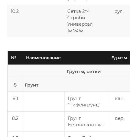
10.2
Сетка 2*4
рул.
Строби
Универсал
1м*50м
№
Наименование
Ед.изм.
Ц
Грунты, сетки
8
Грунт
8.1
Грунт
кан.
"Тифенгрунд"
8.2
Грунт
вед.
Бетоноконтакт