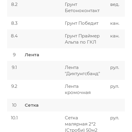
8.2
Грунт
вед.
Бетоноконтакт
8.3
Грунт Победит
кан.
8.4
Грунт Праймер
кан.
Альпа по ГКЛ
9
Лента
9.1
Лента
рул.
"Дихтунгсбанд"
9.2
Лента
рул.
кромочная
10
Сетка
10.1
Сетка
рул.
малярная 2*2
(Строби) 50м2