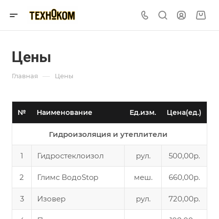
Цены
—
Главная
Цены
№
Наименование
Ед.изм.
Цена(ед.)
Гидроизоляция и утеплители
1
Гидростеклоизол
рул.
500,00р.
2
Глимс ВодоStop
меш.
660,00р.
3
Изовер
рул.
720,00р.