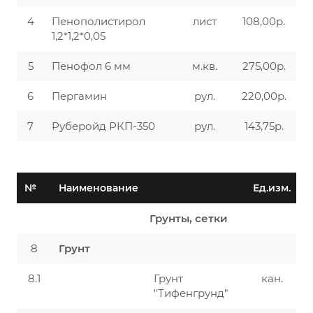
4
Пенополистирол
лист
108,00р.
1,2*1,2*0,05
5
Пенофол 6 мм
м.кв.
275,00р.
6
Пергамин
рул.
220,00р.
7
Руберойд РКП-350
рул.
143,75р.
№
Наименование
Ед.изм.
Ц
Грунты, сетки
8
Грунт
8.1
Грунт
кан.
"Тифенгрунд"