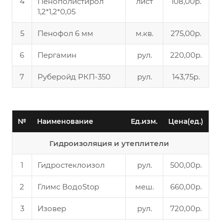
4
Пенополистирол
лист
108,00р.
1,2*1,2*0,05
5
Пенофол 6 мм
м.кв.
275,00р.
6
Пергамин
рул.
220,00р.
7
Руберойд РКП-350
рул.
143,75р.
№
Наименование
Ед.изм.
Цена(ед.)
Гидроизоляция и утеплители
1
Гидростеклоизол
рул.
500,00р.
2
Глимс ВодоStop
меш.
660,00р.
3
Изовер
рул.
720,00р.