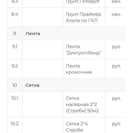
8.3
Грунт Победит
кан.
8.4
Грунт Праймер
кан.
Альпа по ГКЛ
9
Лента
9.1
Лента
рул.
"Дихтунгсбанд"
9.2
Лента
рул.
кромочная
10
Сетка
10.1
Сетка
рул.
малярная 2*2
(Строби) 50м2
10.2
Сетка 2*4
рул.
Строби